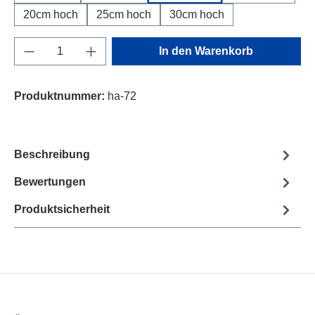
20cm hoch
25cm hoch
30cm hoch
Produkt Anzahl: Gib den gewünschten Wert e
In den Warenkorb
Produktnummer:
ha-72
Beschreibung
Bewertungen
Produktsicherheit