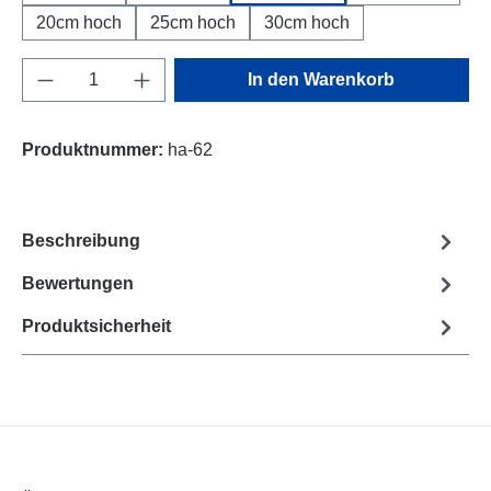
20cm hoch
25cm hoch
30cm hoch
Produkt Anzahl: Gib den gewünschten Wert e
In den Warenkorb
Produktnummer:
ha-62
Beschreibung
Bewertungen
Produktsicherheit