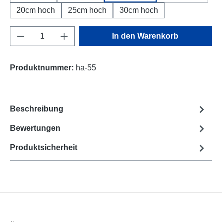
20cm hoch
25cm hoch
30cm hoch
Produkt Anzahl: Gib den gewünschten Wert e
In den Warenkorb
Produktnummer:
ha-55
Beschreibung
Bewertungen
Produktsicherheit