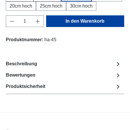
20cm hoch
25cm hoch
30cm hoch
Produkt Anzahl: Gib den gewünschten Wert e
In den Warenkorb
Produktnummer:
ha-45
Beschreibung
Bewertungen
Produktsicherheit