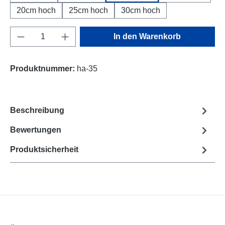
20cm hoch
25cm hoch
30cm hoch
Produkt Anzahl: Gib den gewünschten Wert e
In den Warenkorb
Produktnummer:
ha-35
Beschreibung
Bewertungen
Produktsicherheit