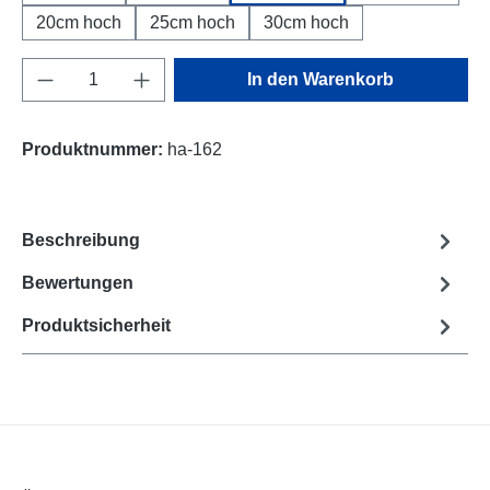
20cm hoch
25cm hoch
30cm hoch
Produkt Anzahl: Gib den gewünschten Wert e
In den Warenkorb
Produktnummer:
ha-162
Beschreibung
Bewertungen
Produktsicherheit