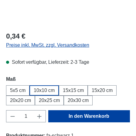
Regulärer Preis:
0,34 €
Preise inkl. MwSt. zzgl. Versandkosten
Sofort verfügbar, Lieferzeit: 2-3 Tage
Maß
5x5 cm
10x10 cm
15x15 cm
15x20 cm
20x20 cm
20x25 cm
20x30 cm
Produkt Anzahl: Gib den gewünschten Wert e
In den Warenkorb
Produktnummer:
fa-schwarz.1