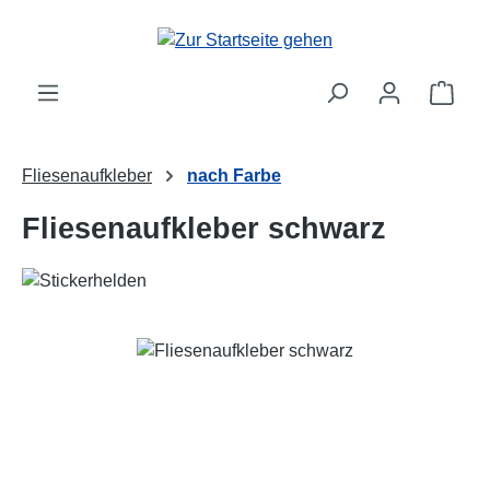
Zum Hauptinhalt springen
Ware
Fliesenaufkleber
nach Farbe
Fliesenaufkleber schwarz
Bildergalerie überspringen