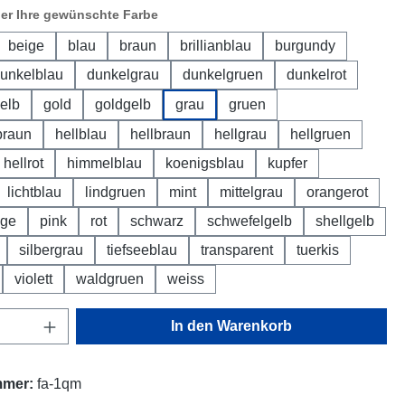
ier Ihre gewünschte Farbe
beige
blau
braun
brillianblau
burgundy
unkelblau
dunkelgrau
dunkelgruen
dunkelrot
elb
gold
goldgelb
grau
gruen
braun
hellblau
hellbraun
hellgrau
hellgruen
hellrot
himmelblau
koenigsblau
kupfer
lichtblau
lindgruen
mint
mittelgrau
orangerot
nge
pink
rot
schwarz
schwefelgelb
shellgelb
silbergrau
tiefseeblau
transparent
tuerkis
violett
waldgruen
weiss
Anzahl: Gib den gewünschten Wert ein oder
In den Warenkorb
mmer:
fa-1qm