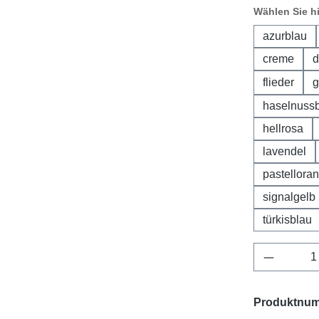
Wählen Sie h
azurblau
creme
d
flieder
g
haselnuss
hellrosa
lavendel
pastellora
signalgelb
türkisblau
Produkt 
Produktnu