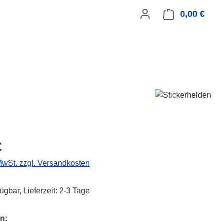
0,00 €
Ware
eis:
€
 MwSt. zzgl. Versandkosten
ügbar, Lieferzeit: 2-3 Tage
n: