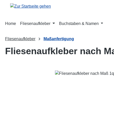
m Hauptinhalt springen
Zur Suche springen
Zur Hauptnavigation springen
Home
Fliesenaufkleber
Buchstaben & Namen
Fliesenaufkleber
Maßanfertigung
Fliesenaufkleber nach M
Bildergalerie überspringen