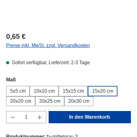
Regulärer Preis:
0,65 €
Preise inkl. MwSt. zzgl. Versandkosten
Sofort verfügbar, Lieferzeit: 2-3 Tage
Maß
5x5 cm
10x10 cm
15x15 cm
15x20 cm
20x20 cm
20x25 cm
20x30 cm
Produkt Anzahl: Gib den gewünschten Wert e
In den Warenkorb
Produktnummer:
fa-mittelgrau.3