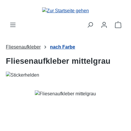
Zum Hauptinhalt springen
Ware
Fliesenaufkleber
nach Farbe
Fliesenaufkleber mittelgrau
Bildergalerie überspringen