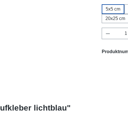
5x5 cm
20x25 cm
Produkt 
Produktnu
fkleber lichtblau"