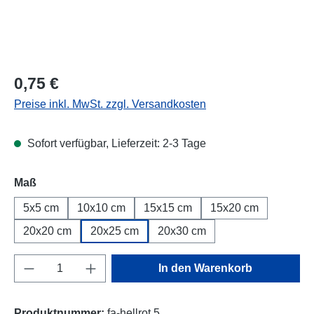
Regulärer Preis:
0,75 €
Preise inkl. MwSt. zzgl. Versandkosten
Sofort verfügbar, Lieferzeit: 2-3 Tage
Maß
5x5 cm
10x10 cm
15x15 cm
15x20 cm
20x20 cm
20x25 cm
20x30 cm
Produkt Anzahl: Gib den gewünschten Wert e
In den Warenkorb
Produktnummer:
fa-hellrot.5