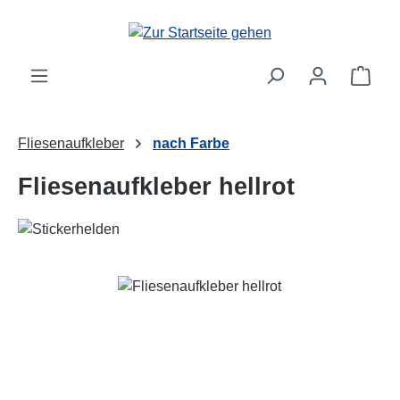
Zum Hauptinhalt springen
Ware
Fliesenaufkleber
nach Farbe
Fliesenaufkleber hellrot
Bildergalerie überspringen