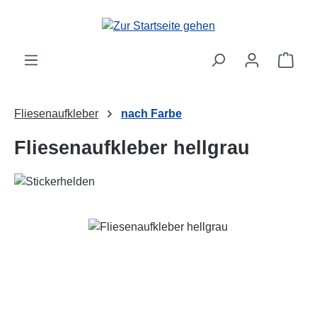
Zum Hauptinhalt springen
Ware
Fliesenaufkleber
nach Farbe
Fliesenaufkleber hellgrau
Bildergalerie überspringen