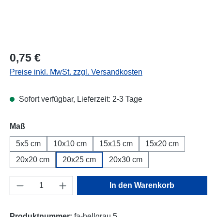
Regulärer Preis:
0,75 €
Preise inkl. MwSt. zzgl. Versandkosten
Sofort verfügbar, Lieferzeit: 2-3 Tage
Maß
5x5 cm
10x10 cm
15x15 cm
15x20 cm
20x20 cm
20x25 cm
20x30 cm
Produkt Anzahl: Gib den gewünschten Wert e
In den Warenkorb
Produktnummer:
fa-hellgrau.5