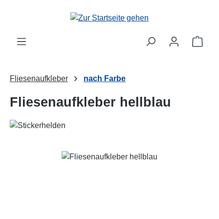
Zum Hauptinhalt springen
Ware
Fliesenaufkleber
nach Farbe
Fliesenaufkleber hellblau
Bildergalerie überspringen