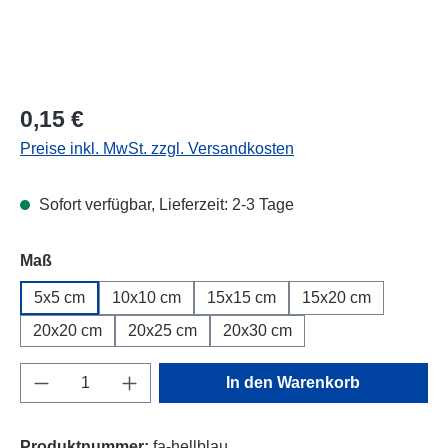
Regulärer Preis:
0,15 €
Preise inkl. MwSt. zzgl. Versandkosten
Sofort verfügbar, Lieferzeit: 2-3 Tage
Maß
5x5 cm
10x10 cm
15x15 cm
15x20 cm
20x20 cm
20x25 cm
20x30 cm
Produkt Anzahl: Gib den gewünschten Wert e
In den Warenkorb
Produktnummer:
fa-hellblau