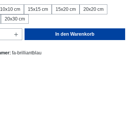
10x10 cm
15x15 cm
15x20 cm
20x20 cm
20x30 cm
Anzahl: Gib den gewünschten Wert ein oder
In den Warenkorb
mmer:
fa-brilliantblau