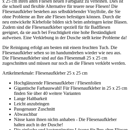
x 25 cm Ihren alten Fliesen neuen Farbglanz zu verleihen. Dies ist
die schnell und flexible Alternative für teuere neue Fliesen! Die
Fliesenaufkleber bestehen aus selbstklebender Vinylfolie, die Sie
ohne Probleme an Ihre alte Fliesen befestigen können. Durch die
neu entwickelte Klebefolie bilden sich beim anbringen keine Blasen.
Zudem sind die Fliesenaufkleber speziell für für Badfliesen
geeignet, da sie auch bei Feuchtigkeit eine hohe Beständigkeit
aufweisen. Eine Verklebung in der Dusche stellt keine Probleme da!
Die Reinigung erfolgt am besten mit einem feuchten Tuch. Die
Fliesenaufkleber sehen so im handumdrehen wieder wie neu aus.
Die Fliesenaufkleber sind auf das Fliesenmaß 25 x 25 cm
zugeschnitten und müssen nur noch an die Fliesen verklebt werden.
Artikelmerkmale: Fliesenaufkleber 25 x 25 cm
Hochglänzende Fliesenaufkleber / Fliesenfolien
Gigantische Farbauswahl! Für Fliesenaufkleber in 25 x 25 cm
finden Sie über 40 weitere Varianten
Lange Haltbarkeit
Leicht anzubringen
Passgenauer Zuschnitt
Abwaschbar
Nässe kann ihnen nichts anhaben - Die Fliesenaufkleber
halten auch in der Dusche!
Die einfache und kostengünstige Lösung für Ihre alten Fliesen