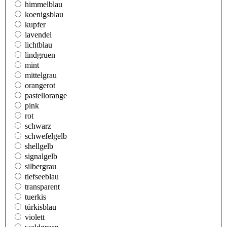
himmelblau
koenigsblau
kupfer
lavendel
lichtblau
lindgruen
mint
mittelgrau
orangerot
pastellorange
pink
rot
schwarz
schwefelgelb
shellgelb
signalgelb
silbergrau
tiefseeblau
transparent
tuerkis
türkisblau
violett