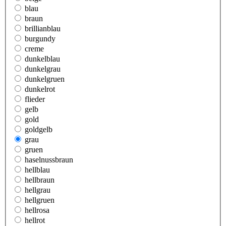
blau
braun
brillianblau
burgundy
creme
dunkelblau
dunkelgrau
dunkelgruen
dunkelrot
flieder
gelb
gold
goldgelb
grau
gruen
haselnussbraun
hellblau
hellbraun
hellgrau
hellgruen
hellrosa
hellrot