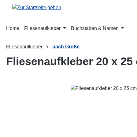
m Hauptinhalt springen
Zur Suche springen
Zur Hauptnavigation springen
Home
Fliesenaufkleber
Buchstaben & Namen
Fliesenaufkleber
nach Größe
Fliesenaufkleber 20 x 25
Bildergalerie überspringen