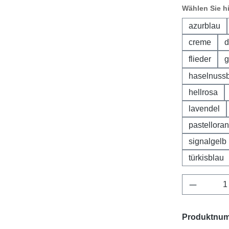
Wählen Sie h
azurblau
creme
d
flieder
g
haselnuss
hellrosa
lavendel
pastellora
signalgelb
türkisblau
Produkt 
Produktnu