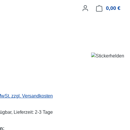
0,00 €
Ware
eis:
 MwSt. zzgl. Versandkosten
ügbar, Lieferzeit: 2-3 Tage
n: