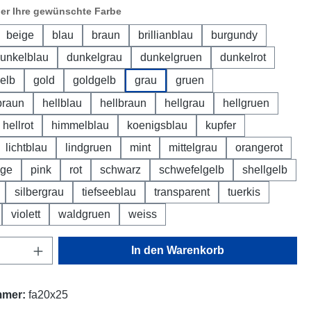
ier Ihre gewünschte Farbe
beige
blau
braun
brillianblau
burgundy
unkelblau
dunkelgrau
dunkelgruen
dunkelrot
elb
gold
goldgelb
grau
gruen
braun
hellblau
hellbraun
hellgrau
hellgruen
hellrot
himmelblau
koenigsblau
kupfer
lichtblau
lindgruen
mint
mittelgrau
orangerot
nge
pink
rot
schwarz
schwefelgelb
shellgelb
silbergrau
tiefseeblau
transparent
tuerkis
violett
waldgruen
weiss
Anzahl: Gib den gewünschten Wert ein oder
In den Warenkorb
mmer:
fa20x25