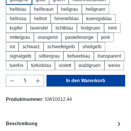
hellblau
hellbraun
hellgrau
hellgruen
hellrosa
hellrot
himmelblau
koenigsblau
kupfer
lavendel
lichtblau
lindgruen
mint
mittelgrau
orangerot
pastellorange
pink
rot
schwarz
schwefelgelb
shellgelb
signalgelb
silbergrau
tiefseeblau
transparent
tuerkis
türkisblau
violett
waldgruen
weiss
Produkt Anzahl: Gib den gewünschten Wert e
In den Warenkorb
Produktnummer:
SW10012.44
Beschreibung