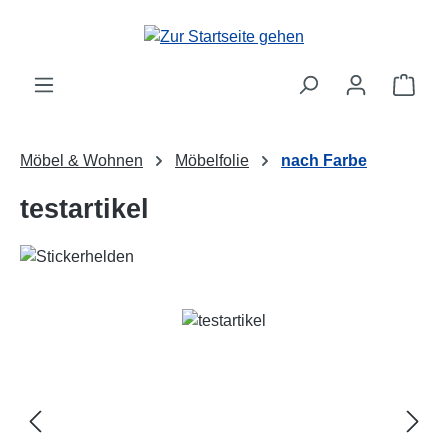
Zum Hauptinhalt springen
Ware
Möbel & Wohnen
Möbelfolie
nach Farbe
testartikel
Bildergalerie überspringen