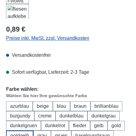
Regulärer Preis:
0,89 €
Preise inkl. MwSt. zzgl. Versandkosten
Versandkostenfrei
Sofort verfügbar, Lieferzeit: 2-3 Tage
Farbe wählen:
Wählen Sie hier Ihre gewünschte Farbe
azurblau
beige
blau
braun
brillianblau
burgundy
creme
dunkelblau
dunkelgrau
dunkelgruen
dunkelrot
flieder
gelb
gold
goldgelb
grau
gruen
haselnussbraun