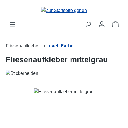
Zum Hauptinhalt springen
Ware
Fliesenaufkleber
nach Farbe
Fliesenaufkleber mittelgrau
Bildergalerie überspringen