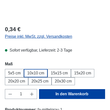
Regulärer Preis:
0,34 €
Preise inkl. MwSt. zzgl. Versandkosten
Sofort verfügbar, Lieferzeit: 2-3 Tage
Maß
5x5 cm
10x10 cm
15x15 cm
15x20 cm
20x20 cm
20x25 cm
20x30 cm
Produkt Anzahl: Gib den gewünschten Wert e
In den Warenkorb
Produktnummer:
fa-mittelgrau.1